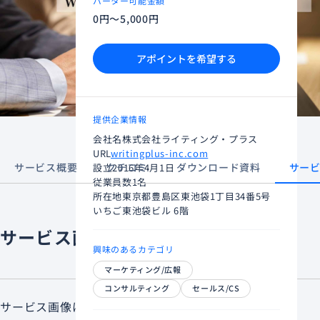
バーター可能金額
0円～5,000円
アポイントを希望する
提供企業情報
会社名
株式会社ライティング・プラス
URL
writingplus-inc.com
サービス概要
クチコミ
ダウンロード資料
サー
設立
2016年4月1日
従業員数
1名
所在地
東京都豊島区東池袋1丁目34番5号
いちご東池袋ビル 6階
サービス画像
興味のあるカテゴリ
マーケティング/広報
コンサルティング
セールス/CS
サービス画像はまだありません。