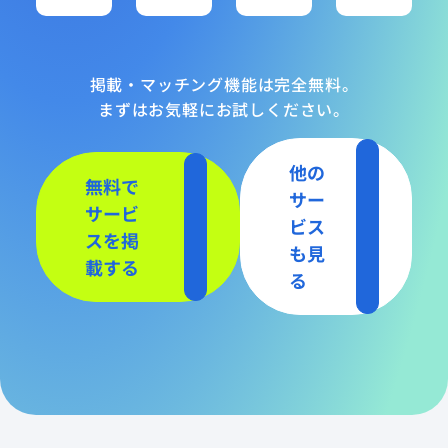
掲載・マッチング機能は完全無料。
まずはお気軽にお試しください。
他の
無料で
サー
サービ
ビス
スを掲
も見
載する
る