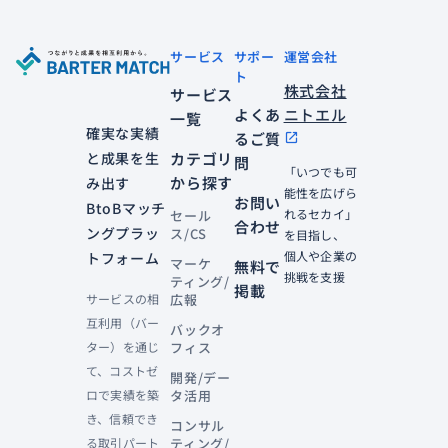
サービス
サポー
運営会社
ト
株式会社
サービス
よくあ
ニトエル
一覧
確実な実績
るご質
open_in_new
と成果を生
カテゴリ
問
「いつでも可
から探す
み出す
能性を広げら
お問い
BtoBマッチ
れるセカイ」
セール
合わせ
ングプラッ
ス/CS
を目指し、
個人や企業の
トフォーム
マーケ
無料で
挑戦を支援
ティング/
掲載
サービスの相
広報
互利用（バー
バックオ
ター）を通じ
フィス
て、コストゼ
開発/デー
ロで実績を築
タ活用
き、信頼でき
コンサル
る取引パート
ティング/