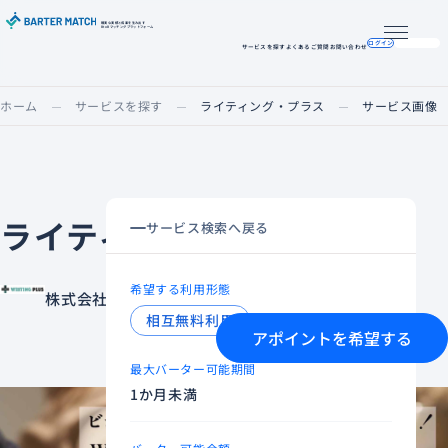
確実な実績と成果を生み出す
BtoBマッチングプラットフォーム
メニュー
ログイン
掲載希望の方へ
サービスを探す
よくあるご質問
お問い合わせ
ホーム
サービスを探す
ライティング・プラス
サービス画像
ライティングアドバイス
サービス検索へ戻る
希望する利用形態
株式会社ライティング・プラス
相互無料利用
アポイントを希望する
最大バーター可能期間
1か月未満