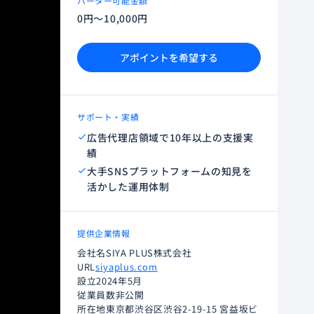
バーター可能金額
0円～10,000円
アポイントを希望する
サポート・実績
広告代理店領域で10年以上の支援実
績
大手SNSプラットフォームの知見を
活かした運用体制
提供企業情報
会社名
SIYA PLUS株式会社
URL
siyaplus.com
設立
2024年5月
従業員数
非公開
所在地
東京都渋谷区渋谷2-19-15 宮益坂ビ