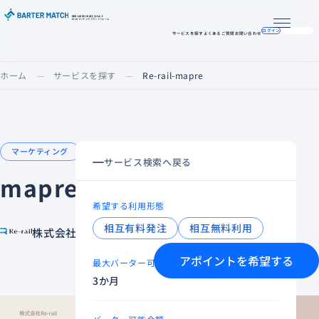
確実な実績と成果を生み出す
BtoBマッチングプラットフォーム
メニュー
ログイン
掲載希望の方へ
サービスを探す
よくあるご質問
お問い合わせ
ホーム
サービスを探す
Re-rail-mapre
マーケティング
売上を拡大したい
サービス検索へ戻る
mapre
希望する利用形態
相互有料発注
相互無料利用
株式会社Re-rail
アポイントを希望する
最大バーター可能期間
3か月