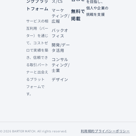
ングプラッ
ス/CS
を目指し、
個人や企業の
トフォーム
マーケ
無料で
挑戦を支援
ティング/
掲載
サービスの相
広報
互利用（バー
バックオ
ター）を通じ
フィス
て、コストゼ
開発/デー
ロで実績を築
タ活用
き、信頼でき
コンサル
る取引パート
ティング/
士業
ナーと出会え
るプラット
デザイン
フォームで
す。
利用規約
プライバシーポリシー
©
2026
BARTER MATCH. All rights reserved.