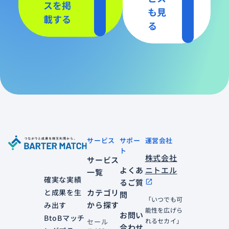
スを掲
も見
載する
る
サービス
サポー
運営会社
ト
株式会社
サービス
よくあ
ニトエル
一覧
確実な実績
るご質
open_in_new
と成果を生
カテゴリ
問
「いつでも可
から探す
み出す
能性を広げら
お問い
BtoBマッチ
れるセカイ」
セール
合わせ