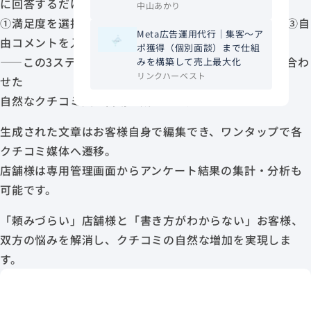
に回答するだけ。
中山あかり
①満足度を選択 ②良かった点（または改善点）を選択 ③自
Meta広告運用代行│集客～ア
由コメントを入力
ポ獲得（個別面談）まで仕組
——この3ステップの回答をもとに、AIが業種や店舗に合わ
みを構築して売上最大化
リンクハーベスト
せた
自然なクチコミ文を自動生成します。
生成された文章はお客様自身で編集でき、ワンタップで各
クチコミ媒体へ遷移。
店舗様は専用管理画面からアンケート結果の集計・分析も
可能です。
「頼みづらい」店舗様と「書き方がわからない」お客様、
双方の悩みを解消し、クチコミの自然な増加を実現しま
す。