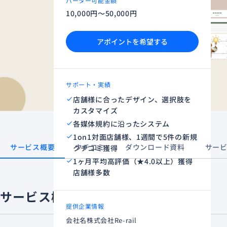
バーター可能金額
10,000円～50,000円
アポイントを希望する
サポート・実績
店舗様に合ったデザイン、選択肢を
カスタマイズ
各媒体規約に沿ったシステム
1on1対面店舗様、1週間で5件の新規
サービス概要
クチコミ
ダウンロード資料
サー
クチコミ獲得
1ヶ月平均高評価（★4.0以上）獲得
店舗様多数
サービス概要
提供企業情報
会社名
株式会社Re-rail