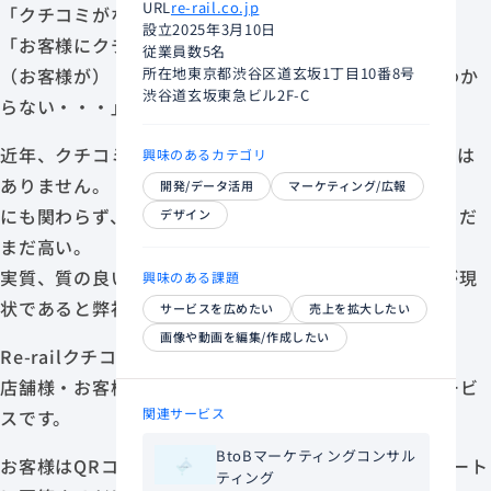
URL
re-rail.co.jp
「クチコミがなかなか増えない・・・」
設立
2025年3月10日
「お客様にクチコミ書いてと頼みづらい・・・」
従業員数
5名
（お客様が）「協力したいけど実際何を書けば良いかわか
所在地
東京都渋谷区道玄坂1丁目10番8号
渋谷道玄坂東急ビル2F-C
らない・・・」
近年、クチコミはマーケティングの要と言っても過言では
興味のあるカテゴリ
ありません。
開発/データ活用
マーケティング/広報
にも関わらず、クチコミを書いて投稿するハードルはまだ
デザイン
まだ高い。
実質、質の良いクチコミがこぼれ落ちていっているのが現
興味のある課題
状であると弊社は考えます。
サービスを広めたい
売上を拡大したい
画像や動画を編集/作成したい
Re-railクチコミシステム「mapreマプレ」は、
店舗様・お客様双方の問題点をまとめて解決へ導くサービ
関連サービス
スです。
BtoBマーケティングコンサル
お客様はQRコードを読み取り、約30秒の簡単なアンケート
ティング