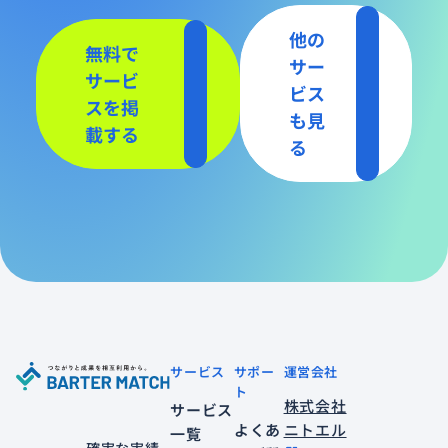
他の
無料で
サー
サービ
ビス
スを掲
も見
載する
る
サービス
サポー
運営会社
ト
株式会社
サービス
よくあ
ニトエル
一覧