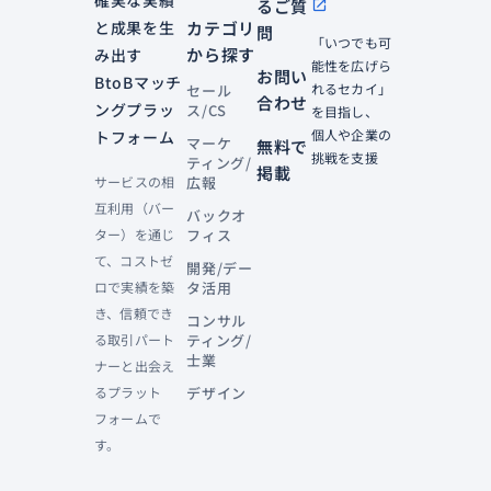
確実な実績
るご質
open_in_new
と成果を生
カテゴリ
問
「いつでも可
から探す
み出す
能性を広げら
お問い
BtoBマッチ
れるセカイ」
セール
合わせ
ングプラッ
ス/CS
を目指し、
個人や企業の
トフォーム
マーケ
無料で
挑戦を支援
ティング/
掲載
サービスの相
広報
互利用（バー
バックオ
ター）を通じ
フィス
て、コストゼ
開発/デー
ロで実績を築
タ活用
き、信頼でき
コンサル
る取引パート
ティング/
士業
ナーと出会え
るプラット
デザイン
フォームで
す。