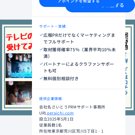
アポイントを希望する
アポイントを希望する
サポート・実績
広報PRだけでなくマーケティングま
でフルサポート
取材獲得確率75％（業界平均10％未
満）
パートナーによるクラファンサポー
トも可
無料個別相談付き
提供企業情報
会社名
さいとうPRMサポート事務所
URL
peraichi.com
設立
2025年5月1日
従業員数
1名
所在地
東京都荒川区荒川5丁目1‐1