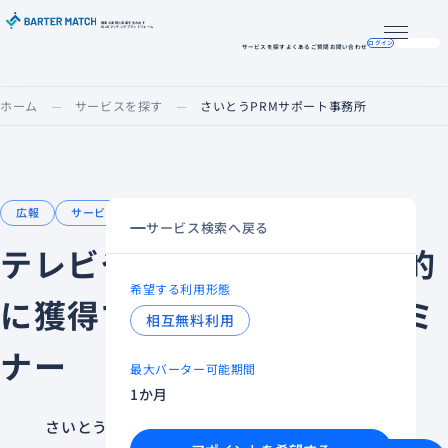
確実な実績と成果を生み出す
BtoBマッチングプラットフォーム
メニュー
ログイン
掲載希望の方へ
サービスを探す
よくあるご質問
お問い合わせ
ホーム
サービスを探す
さいとうPRMサポート事務所
広報
サービスを広めたい
サービス検索へ戻る
テレビや新聞の取材を意図的
希望する利用形態
に獲得できるオンラインセミ
相互無料利用
ナー
最大バーター可能期間
1か月
さいとうPRMサポート事務所