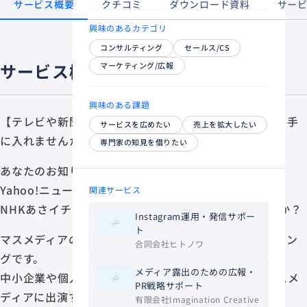
サービス概要
クチコミ
ダウンロード資料
サー
興味のあるカテゴリ
コンサルティング
セールス/CS
サービス概要
マーケティング/広報
興味のある課題
【テレビや新聞から取材され、最強のブランディングを手
サービスを広めたい
売上を拡大したい
に入れませんか？】
専門家の知見を借りたい
あなたのお知り合いやクライアント様を、日経新聞や
Yahoo!ニュース、
関連サービス
NHKあさイチなどに取材を受ける形で出演させませんか？
Instagram運用・発信サポー
ト
マスメディアの取材を受けることは、最強のブランディン
合同会社ヒトノワ
グです。
メディア露出のための広報・
中小企業や個人事業主でも、正しいやり方をすればマスメ
PR戦略サポート
ディアに出演することは十分可能です。
有限会社Imagination Creative