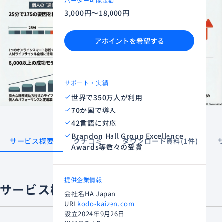
バーター可能金額
3,000円～18,000円
アポイントを希望する
サポート・実績
世界で350万人が利用
70か国で導入
42言語に対応
Brandon Hall Group Excellence
サービス概要
クチコミ
ダウンロード資料(1件)
Awards等数々の受賞
提供企業情報
サービス概要
会社名
HA Japan
URL
kodo-kaizen.com
設立
2024年9月26日