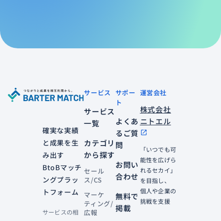
サービス
サポー
運営会社
ト
株式会社
サービス
よくあ
ニトエル
一覧
確実な実績
るご質
open_in_new
と成果を生
カテゴリ
問
「いつでも可
から探す
み出す
能性を広げら
お問い
BtoBマッチ
れるセカイ」
セール
合わせ
ングプラッ
ス/CS
を目指し、
個人や企業の
トフォーム
マーケ
無料で
挑戦を支援
ティング/
掲載
サービスの相
広報