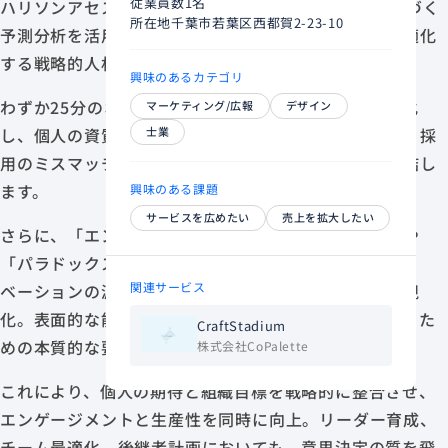
従業員数
1名
ハリソンアセスメントは、30年以上にわたる研究に基づく
所在地
千葉市若葉区西都賀2-23-10
予測分析を活用し、採用・育成・定着を一気通貫で最適化
する戦略的人材マネジメントソリューションです。
興味のあるカテゴリ
わずか25分のオンライン診断で175の行動特性を可視化
マーケティング/広報
デザイン
士業
し、個人の資質と職務要件の適合度を高精度で数値化。採
用のミスマッチや早期離職といったコストの削減に直結し
ます。
興味のある課題
サービスを広めたい
売上を拡大したい
さらに、「エンジョイメント・パフォーマンス理論」や
「パラドックス・テクノロジー」により、従業員のモチ
関連サービス
ベーションの源泉やストレス下での行動傾向までを可視
化。表面的な能力評価にとどまらず、成果を生み続けるた
CraftStadium
めの本質的な要因にアプローチします。
株式会社CoPalette
これにより、個人の期待と組織目標を戦略的に整合させ、
エンゲージメントと生産性を同時に向上。リーダー育成、
チーム最適化、後継者計画においても、意思決定の質を飛