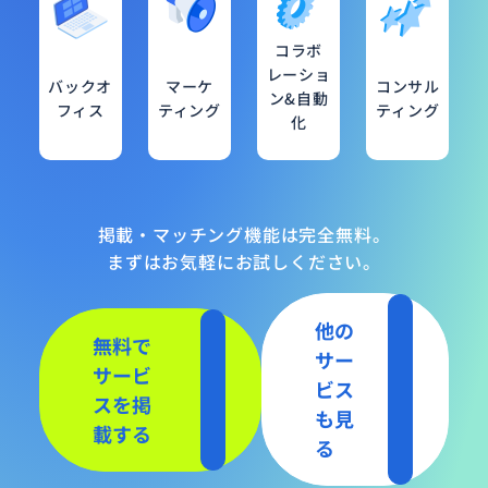
コラボ
レーショ
バックオ
マーケ
コンサル
ン&自動
フィス
ティング
ティング
化
掲載・マッチング機能は完全無料。
まずはお気軽にお試しください。
他の
無料で
サー
サービ
ビス
スを掲
も見
載する
る