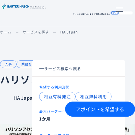
確実な実績と成果を生み出す
BtoBマッチングプラットフォーム
メニュー
ログイン
掲載希望の方へ
サービスを探す
よくあるご質問
お問い合わせ
ホーム
サービスを探す
HA Japan
人事
業務を効率化したい
サービス検索へ戻る
ハリソンアセスメント
希望する利用形態
相互有料発注
相互無料利用
HA Japan
アポイントを希望する
最大バーター可能期間
1か月