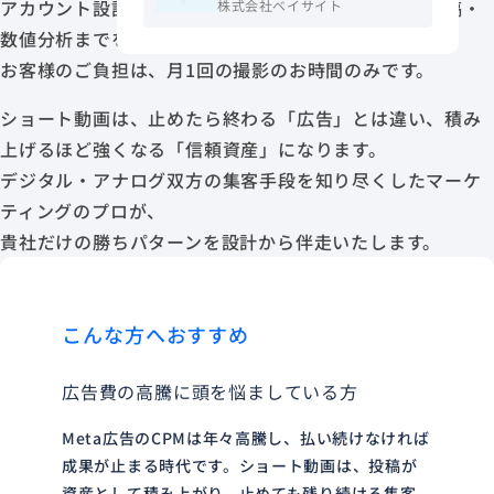
アカウント設計から企画・台本制作、撮影・編集、投稿・
株式会社ベイサイト
数値分析までをワンストップで代行。
お客様のご負担は、月1回の撮影のお時間のみです。
ショート動画は、止めたら終わる「広告」とは違い、積み
上げるほど強くなる「信頼資産」になります。
デジタル・アナログ双方の集客手段を知り尽くしたマーケ
ティングのプロが、
貴社だけの勝ちパターンを設計から伴走いたします。
こんな方へおすすめ
広告費の高騰に頭を悩ましている方
Meta広告のCPMは年々高騰し、払い続けなければ
成果が止まる時代です。ショート動画は、投稿が
資産として積み上がり、止めても残り続ける集客