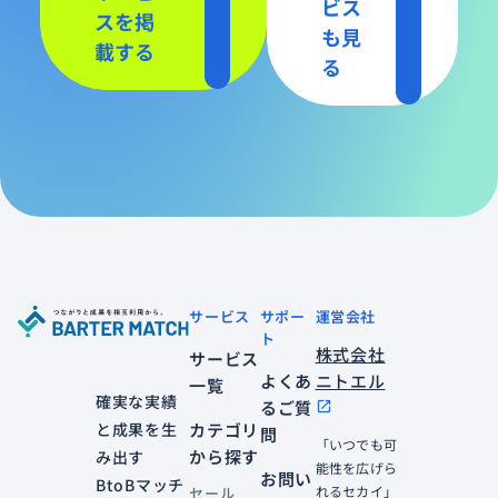
ビス
スを掲
も見
載する
る
サービス
サポー
運営会社
ト
株式会社
サービス
よくあ
ニトエル
一覧
確実な実績
るご質
open_in_new
と成果を生
カテゴリ
問
「いつでも可
から探す
み出す
能性を広げら
お問い
BtoBマッチ
れるセカイ」
セール