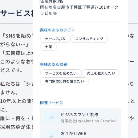
従業員数
3名
所在地
名古屋市千種区千種通7-101オーク
サービス概要
ラビル4F
興味のあるカテゴリ
「SNSを始めてはみたものの、再生数が問い合わせにつな
セールス/CS
コンサルティング
がらない…」
士業
「広告費は上がり続けるのに、成果が見えない…」
このようなお悩みを解決する、ショート動画運用代行サー
興味のある課題
ビスです。
サービスを広めたい
売上を拡大したい
専門家の知見を借りたい
私たちは「ショート動画を作るだけ」の制作会社ではあり
ません。
10年以上の集客支援で培った「人を動かす設計力」をもと
関連サービス
に、
ビジネスマンガ制作
誰に・何を・どう伝えれば信頼につながり、問い合わせや
有限会社Imagination Creative
採用応募が生まれるのかを設計します。
おまかせWEB