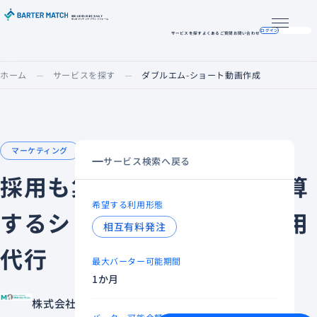
確実な実績と成果を生み出す
BtoBマッチングプラットフォーム
メニュー
ログイン
掲載希望の方へ
サービスを探す
よくあるご質問
お問い合わせ
ホーム
サービスを探す
ダブルエム-ショート動画作成
マーケティング
サービスを広めたい
サービス検索へ戻る
採用も集客も。成果から逆算
希望する利用形態
するショート動画作成＆運用
相互有料発注
代行
最大バーター可能期間
1か月
株式会社ダブルエム