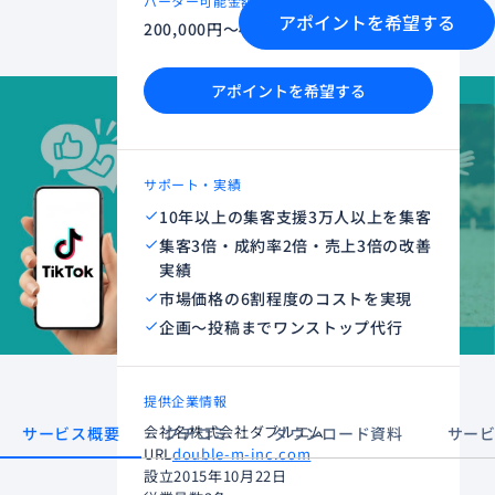
バーター可能金額
アポイントを希望する
200,000円～400,000円
アポイントを希望する
サポート・実績
10年以上の集客支援3万人以上を集客
集客3倍・成約率2倍・売上3倍の改善
実績
市場価格の6割程度のコストを実現
企画〜投稿までワンストップ代行
提供企業情報
会社名
株式会社ダブルエム
サービス概要
クチコミ
ダウンロード資料
サー
URL
double-m-inc.com
設立
2015年10月22日