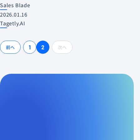
Sales Blade
2026.01.16
Tagetly.AI
1
2
前へ
次へ