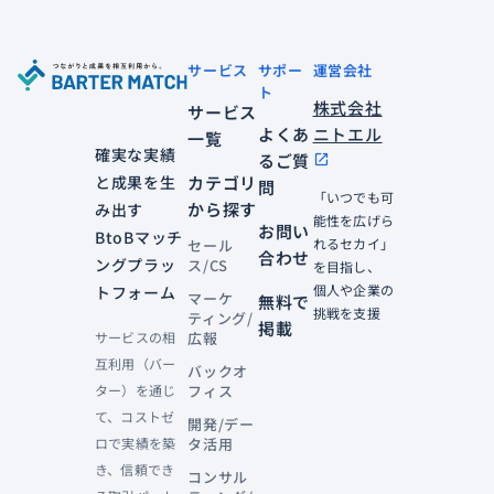
サービス
サポー
運営会社
ト
株式会社
サービス
よくあ
ニトエル
一覧
確実な実績
るご質
open_in_new
と成果を生
カテゴリ
問
「いつでも可
から探す
み出す
能性を広げら
お問い
BtoBマッチ
れるセカイ」
セール
合わせ
ングプラッ
ス/CS
を目指し、
個人や企業の
トフォーム
マーケ
無料で
挑戦を支援
ティング/
掲載
サービスの相
広報
互利用（バー
バックオ
ター）を通じ
フィス
て、コストゼ
開発/デー
ロで実績を築
タ活用
き、信頼でき
コンサル