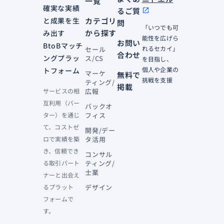
一覧
確実な実績
るご質
open_in_new
と成果を生
カテゴリ
問
「いつでも可
から探す
み出す
能性を広げら
お問い
BtoBマッチ
れるセカイ」
セール
合わせ
ングプラッ
ス/CS
を目指し、
個人や企業の
トフォーム
マーケ
無料で
挑戦を支援
ティング/
掲載
サービスの相
広報
互利用（バー
バックオ
ター）を通じ
フィス
て、コストゼ
開発/デー
ロで実績を築
タ活用
き、信頼でき
コンサル
る取引パート
ティング/
士業
ナーと出会え
るプラット
デザイン
フォームで
す。